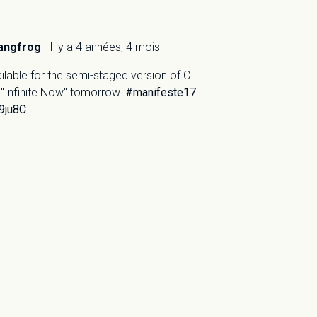
angfrog
Il y a 4 années, 4 mois
vailable for the semi-staged version of C
 "Infinite Now" tomorrow.
#manifeste17
D9ju8C