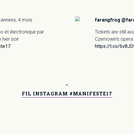
4 années, 4 mois
farangfrog @far
no et électronique par
Tickets are still a
hier soir
Czernowin's opera
ste17
https://t.co/6v8J
FIL INSTAGRAM
#MANIFESTE17