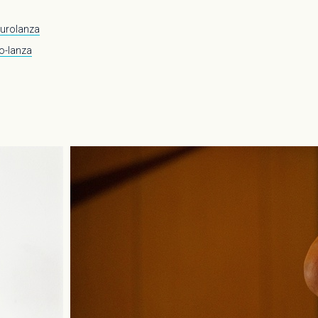
urolanza
o-lanza