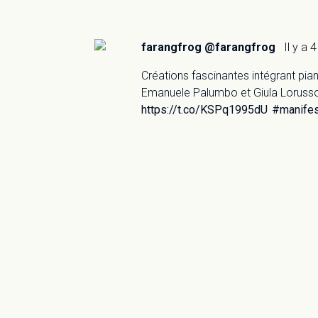
farangfrog @farangfrog
Il y a 
Créations fascinantes intégrant pia
Emanuele Palumbo et Giula Lorusso 
https://t.co/KSPq1995dU
#manife