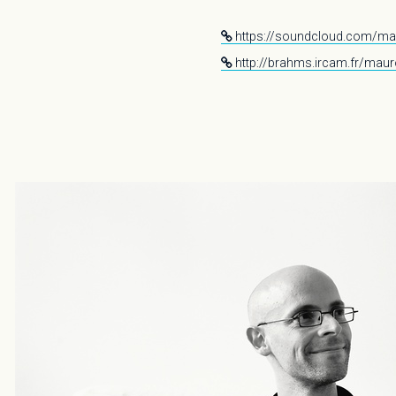
https://soundcloud.com/ma
http://brahms.ircam.fr/maur